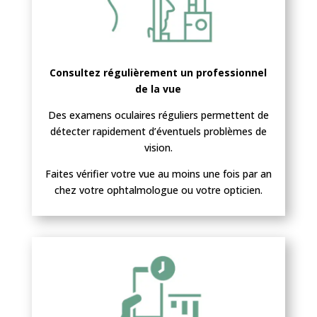
vision à long terme.
Parcourez notre contenu informatif, prenez
des mesures proactives, et découvrez
comment maintenir des yeux en pleine
Consultez régulièrement un professionnel
forme. Chez KOptical, la clarté visuelle et le
de la vue
bien-être de vos yeux sont notre priorité.
Des examens oculaires réguliers permettent de
détecter rapidement d’éventuels problèmes de
vision.
Faites vérifier votre vue au moins une fois par an
chez votre ophtalmologue ou votre opticien.