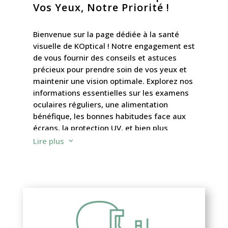
Vos Yeux, Notre Priorité !
Bienvenue sur la page dédiée à la santé
visuelle de KOptical ! Notre engagement est
de vous fournir des conseils et astuces
précieux pour prendre soin de vos yeux et
maintenir une vision optimale. Explorez nos
informations essentielles sur les examens
oculaires réguliers, une alimentation
bénéfique, les bonnes habitudes face aux
écrans, la protection UV, et bien plus
encore.
Lire plus
3
Notre objectif est de vous guider vers des
pratiques simples mais efficaces pour
intégrer des habitudes favorables à la
santé visuelle dans votre quotidien. Optez
pour les conseils d’experts, et des
informations utiles pour préserver votre